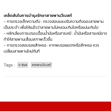
เคล็ดลับในการบำรุงรักษาสายพานวีเบลท์
- การตรวจเช็กความตึง : ตรวจสอบและปรับความตึงของสายพาน
เป็นประจำ เพื่อให้แน่ใจว่าสายพานไม่หลวมเกินไปหรือแน่นเกินไป
- หลีกเลี่ยงการเปรอะเปื้อนน้ำมันหรือสารเคมี : น้ำมันหรือสารเคมีอาจ
ทำให้สายพานเสื่อมสภาพเร็วขึ้น
- การตรวจสอบรอยสึกหรอ : หากพบรอยแตกหรือสึกหรอ ควร
เปลี่ยนสายพานใหม่ทันที
Tags :
V-Belt
สายพานวีเบลท์